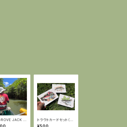
ROVE JACK 半
トラウトカードセット（3
イTシャツ・バー
種入り）
000
¥500