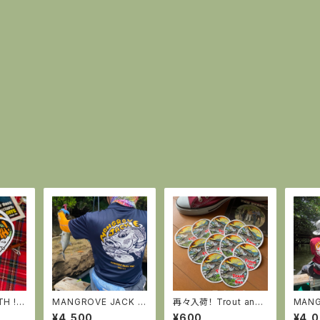
H !
MANGROVE JACK ド
再々入荷！ Trout and
MANG
ール
ライポロシャツ
Sun ステッカー
袖ドラ
¥4,500
¥600
¥4,