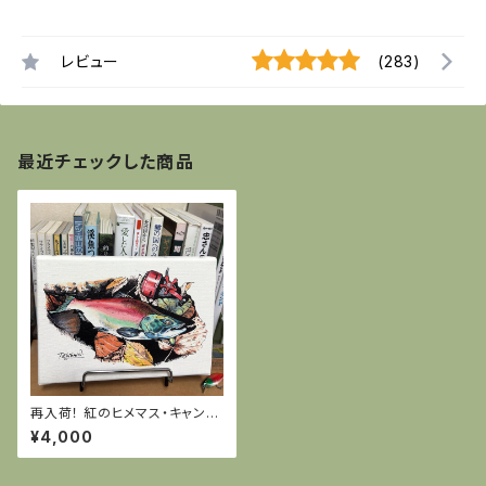
レビュー
(283)
最近チェックした商品
再入荷！ 紅のヒメマス・キャンバ
スアート
¥4,000