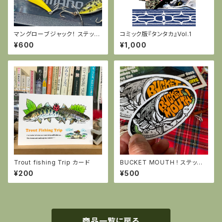
マングローブジャック！ ステッカ
コミック版『タンタカ』Vol.1
ー
¥600
¥1,000
Trout fishing Trip カード
BUCKET MOUTH ! ステッカ
ー スモール
¥200
¥500
商品一覧に戻る