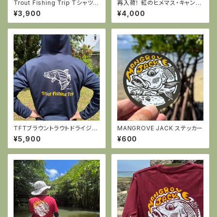
Trout Fishing Trip Tシャツ
再入荷！ 紅のヒメマス・キャンバ
（ライトオリーブ）※ラストMサイ
スアート
¥3,900
¥4,000
ズ1枚です。
TFTブラウントラウトドライジッ
MANGROVE JACK ステッカー
プパーカー（ネイビー）
¥5,900
¥600