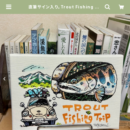
直筆サイン入り。Trout Fishing Tri
p（スバル360＆ヤマメ）キャンバスア
ート | Amazing Holiday