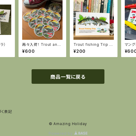
ラ）
再々入荷！ Trout and
Trout fishing Trip カ
マング
Sun ステッカー
ード
ステッ
¥600
¥200
¥60
商品一覧に戻る
づく表記
© Amazing Holiday
Powered by