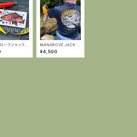
ローブジャック！
MANGROVE JACK ド
カー
ライポロシャツ
0
¥4,500