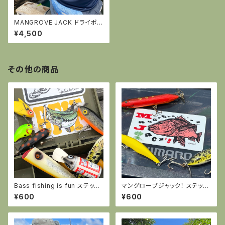
MANGROVE JACK ドライポ
ロシャツ
¥4,500
その他の商品
Bass fishing is fun ステッカ
マングローブジャック！ ステッカ
ー
ー
¥600
¥600