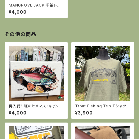
MANGROVE JACK 半袖ドラ
イTシャツ・ネイビー XLサイズ1
¥4,000
枚のみ
その他の商品
再入荷！ 紅のヒメマス・キャンバ
Trout Fishing Trip Tシャツ
スアート
（ライトオリーブ）※ラストMサイ
¥4,000
¥3,900
ズ1枚です。