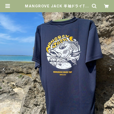
MANGROVE JACK 半袖ドライTシ
ャツ・ネイビー XLサイズ1枚のみ | A
mazing Holiday