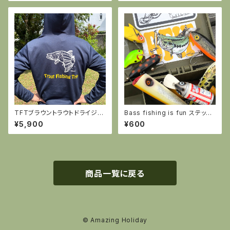
TFTブラウントラウトドライジッ
Bass fishing is fun ステッカ
プパーカー（ネイビー）
ー
¥5,900
¥600
商品一覧に戻る
© Amazing Holiday