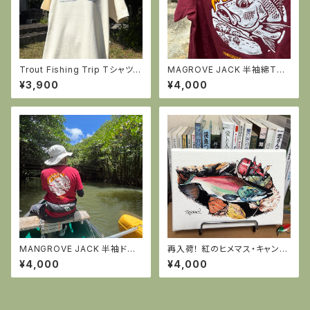
Trout Fishing Trip Tシャツ
MAGROVE JACK 半袖綿Tシ
（アイボリー）
ャツ・バーガンディー
¥3,900
¥4,000
MANGROVE JACK 半袖ドラ
再入荷！ 紅のヒメマス・キャンバ
イTシャツ・バーガンディー
スアート
¥4,000
¥4,000